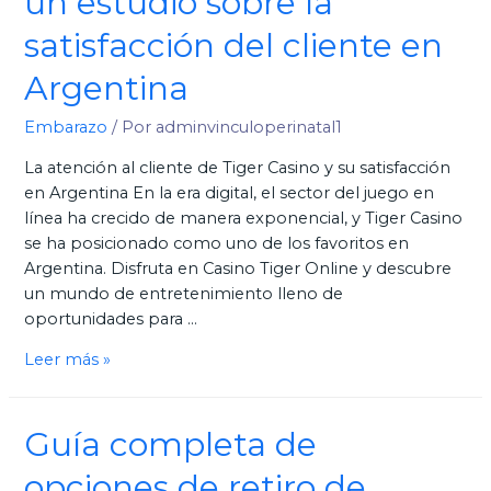
un estudio sobre la
satisfacción del cliente en
Argentina
Embarazo
/ Por
adminvinculoperinatal1
La atención al cliente de Tiger Casino y su satisfacción
en Argentina En la era digital, el sector del juego en
línea ha crecido de manera exponencial, y Tiger Casino
se ha posicionado como uno de los favoritos en
Argentina. Disfruta en Casino Tiger Online y descubre
un mundo de entretenimiento lleno de
oportunidades para …
Leer más »
Guía completa de
opciones de retiro de