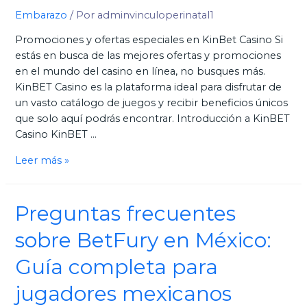
Embarazo
/ Por
adminvinculoperinatal1
Promociones y ofertas especiales en KinBet Casino Si
estás en busca de las mejores ofertas y promociones
en el mundo del casino en línea, no busques más.
KinBET Casino es la plataforma ideal para disfrutar de
un vasto catálogo de juegos y recibir beneficios únicos
que solo aquí podrás encontrar. Introducción a KinBET
Casino KinBET …
Leer más »
Preguntas frecuentes
sobre BetFury en México:
Guía completa para
jugadores mexicanos