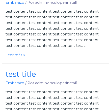
Embarazo
/ Por
adminvinculoperinatal1
test content test content test content test content
test content test content test content test content
test content test content test content test content
test content test content test content test content
test content test content test content test content
test content test content test content test content
test content test content test content test …
Leer más »
test title
Embarazo
/ Por
adminvinculoperinatal1
test content test content test content test content
test content test content test content test content
test content test content test content test content
test content test content test content test content