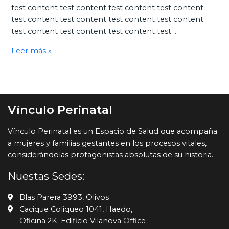
test content test content test content test content
test content test content test content test content
test content test content test content test …
Leer más »
Vínculo Perinatal
Vínculo Perinatal es un Espacio de Salud que acompaña
a mujeres y familias gestantes en los procesos vitales,
considerándolas protagonistas absolutas de su historia.
Nuestas Sedes:
Blas Parera 3993, Olivos
Cacique Coliqueo 1041, Haedo,
Oficina 2K. Edificio Vilanova Office