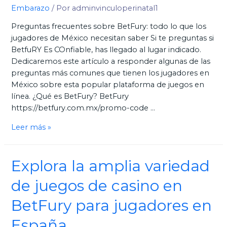
Embarazo
/ Por
adminvinculoperinatal1
Preguntas frecuentes sobre BetFury: todo lo que los
jugadores de México necesitan saber Si te preguntas si
BetfuRY Es COnfiable, has llegado al lugar indicado.
Dedicaremos este artículo a responder algunas de las
preguntas más comunes que tienen los jugadores en
México sobre esta popular plataforma de juegos en
línea. ¿Qué es BetFury? BetFury
https://betfury.com.mx/promo-code …
Leer más »
Explora la amplia variedad
de juegos de casino en
BetFury para jugadores en
España