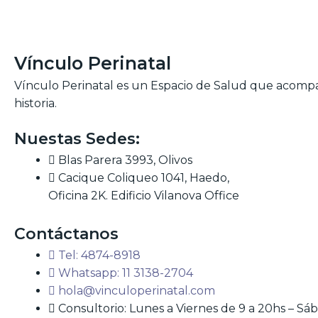
de
entradas
Vínculo Perinatal
Vínculo Perinatal es un Espacio de Salud que acompañ
historia.
Nuestas Sedes:
Blas Parera 3993, Olivos
Cacique Coliqueo 1041, Haedo,
Oficina 2K. Edificio Vilanova Office
Contáctanos
Tel: 4874-8918
Whatsapp: 11 3138-2704
hola@vinculoperinatal.com
Consultorio: Lunes a Viernes de 9 a 20hs – Sá