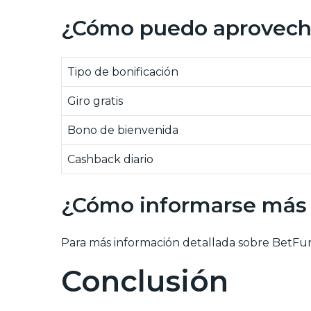
¿Cómo puedo aprovecha
Tipo de bonificación
Giro gratis
Bono de bienvenida
Cashback diario
¿Cómo informarse más 
Para más información detallada sobre BetFury,
Conclusión