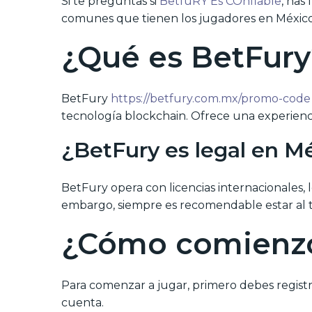
Si te preguntas si
BetfuRY Es COnfiable
, has
comunes que tienen los jugadores en México 
¿Qué es BetFury
BetFury
https://betfury.com.mx/promo-code
tecnología blockchain. Ofrece una experiencia
¿BetFury es legal en M
BetFury opera con licencias internacionales, 
embargo, siempre es recomendable estar al ta
¿Cómo comienzo
Para comenzar a jugar, primero debes registra
cuenta.