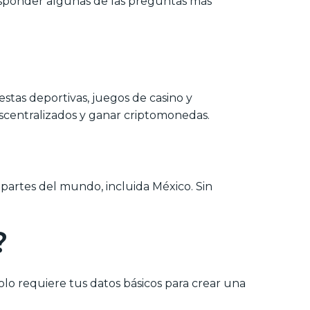
responder algunas de las preguntas más
tas deportivas, juegos de casino y
escentralizados y ganar criptomonedas.
s partes del mundo, incluida México. Sin
?
solo requiere tus datos básicos para crear una