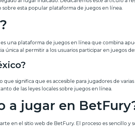
 llegado al lugar indicado. Dedicaremos este artículo a 
sobre esta popular plataforma de juegos en línea.
?
es una plataforma de juegos en línea que combina apues
 única al permitir a los usuarios participar en juegos d
éxico?
lo que significa que es accesible para jugadores de varia
nto de las leyes locales sobre juegos en línea.
 a jugar en BetFury
rte en el sitio web de BetFury. El proceso es sencillo y 