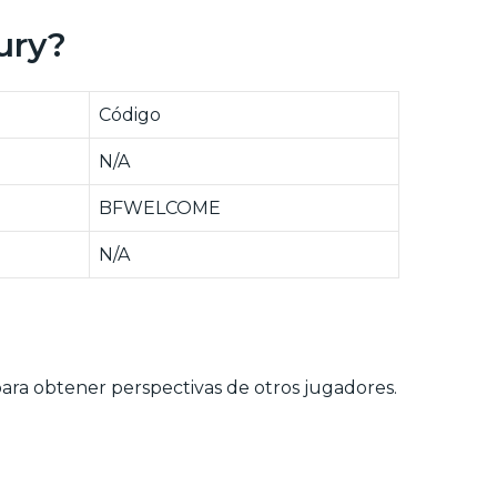
ury?
Código
N/A
BFWELCOME
N/A
 para obtener perspectivas de otros jugadores.