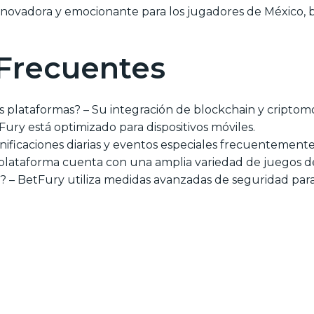
novadora y emocionante para los jugadores de México, b
Frecuentes
s plataformas? – Su integración de blockchain y criptom
ury está optimizado para dispositivos móviles.
bonificaciones diarias y eventos especiales frecuentemente
plataforma cuenta con una amplia variedad de juegos de
? – BetFury utiliza medidas avanzadas de seguridad para 